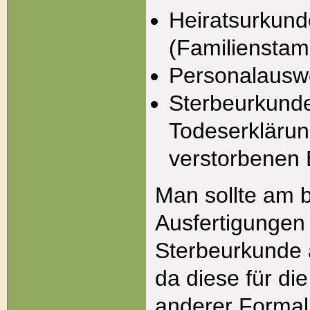
Heiratsurkund
(Familiensta
Personalausw
Sterbeurkund
Todeserklärung
verstorbenen 
Man sollte am 
Ausfertigungen
Sterbeurkunde a
da diese für di
anderer Formali