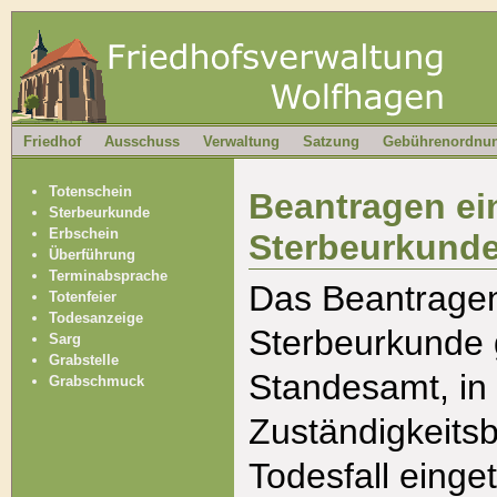
Friedhof
Ausschuss
Verwaltung
Satzung
Gebührenordnu
Totenschein
Beantragen ei
Sterbeurkunde
Erbschein
Sterbeurkund
Überführung
Terminabsprache
Das Beantrage
Totenfeier
Todesanzeige
Sterbeurkunde 
Sarg
Grabstelle
Standesamt, in
Grabschmuck
Zuständigkeitsb
Todesfall einget