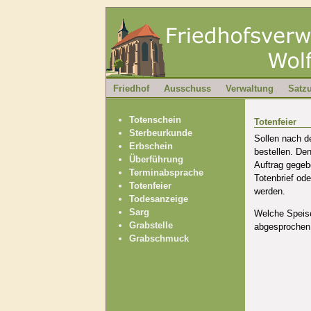
Friedhof
Ausschuss
Verwaltung
Satz
Totenschein
Totenfeier
Sterbeurkunde
Sollen nach de
Erbschein
bestellen. Den
Überführung
Auftrag gegeb
Terminabsprache
Totenbrief od
Totenfeier
werden.
Todesanzeige
Sarg
Welche Speise
Grabstelle
abgesprochen 
Grabschmuck