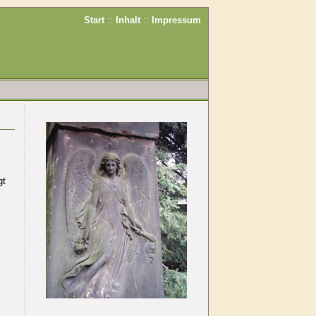
Start
::
Inhalt
::
Impressum
gt