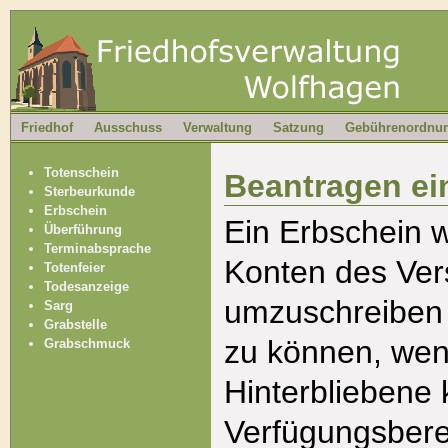
Friedhof
Ausschuss
Verwaltung
Satzung
Gebührenordnu
Totenschein
Beantragen ei
Sterbeurkunde
Erbschein
Ein Erbschein w
Überführung
Terminabsprache
Konten des Ver
Totenfeier
Todesanzeige
umzuschreiben 
Sarg
Grabstelle
zu können, wen
Grabschmuck
Hinterbliebene 
Verfügungsbere