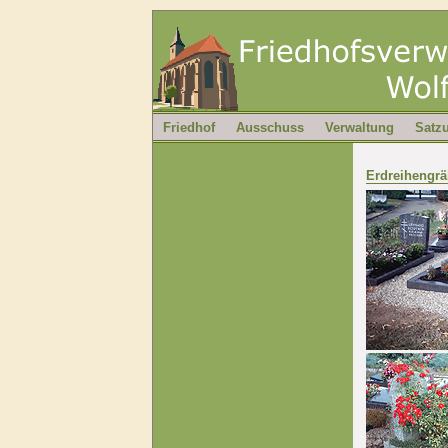
Friedhof
Ausschuss
Verwaltung
Satz
Erdreihengrä